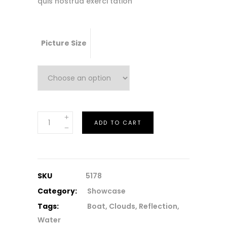
quis nostrud exerci tation
Picture Size
Variable
ADD TO CART
Product
quantity
SKU
5178
Category:
Showcase
Tags:
Boat
,
Clouds
,
Reflection
,
Water