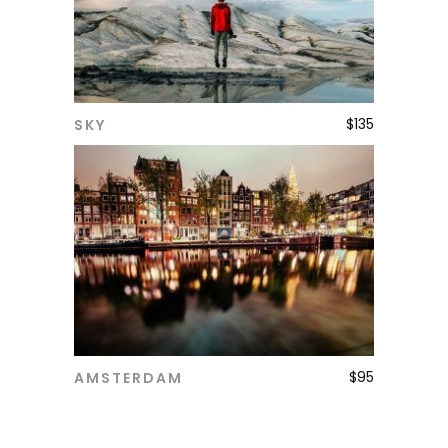
$
135
SKY
ADD TO CART
$
95
AMSTERDAM
ADD TO CART