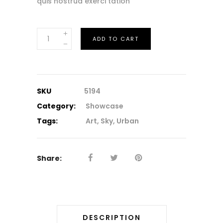
quis nostrud exerci tation
Virtual
ADD TO CART
Product
quantity
SKU
5194
Category:
Showcase
Tags:
Art
,
Sky
,
Urban
Share:
DESCRIPTION