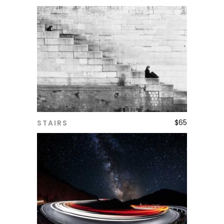
$
65
STAIRS
ADD TO CART