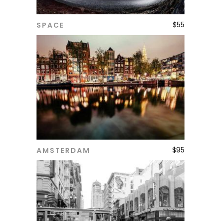
$
55
SPACE
ADD TO CART
$
95
AMSTERDAM
ADD TO CART