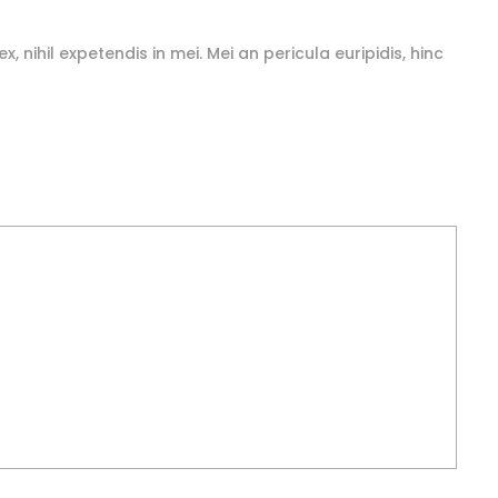
 nihil expetendis in mei. Mei an pericula euripidis, hinc