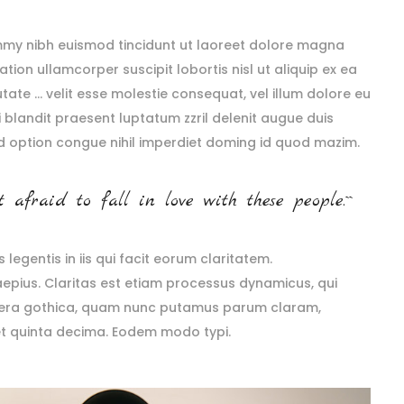
increase
or
ummy nibh euismod tincidunt ut laoreet dolore magna
decrease
tion ullamcorper suscipit lobortis nisl ut aliquip ex ea
volume.
ate … velit esse molestie consequat, vel illum dolore eu
i blandit praesent luptatum zzril delenit augue duis
end option congue nihil imperdiet doming id quod mazim.
afraid to fall in love with these people.``
egentis in iis qui facit eorum claritatem.
aepius. Claritas est etiam processus dynamicus, qui
tera gothica, quam nunc putamus parum claram,
et quinta decima. Eodem modo typi.