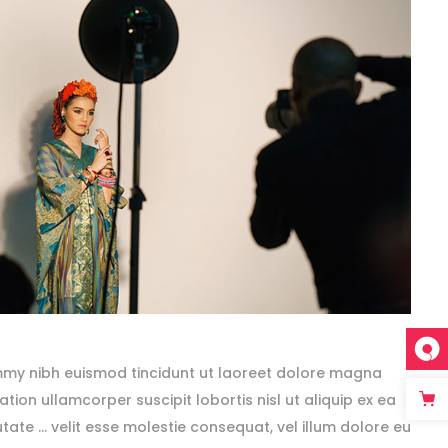
ummy nibh euismod tincidunt ut laoreet dolore magna
tion ullamcorper suscipit lobortis nisl ut aliquip ex ea
ate … velit esse molestie consequat, vel illum dolore eu